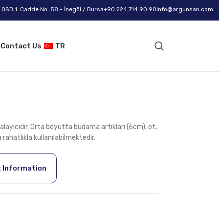
OSB 1. Cadde No: 58 - İnegöl / Bursa
+90 224 714 90 90
info@argunsan.com
g
Contact Us
TR
layıcıdır. Orta boyutta budama artıkları (6cm), ot,
rahatlıkla kullanılabilmektedir.
 Information