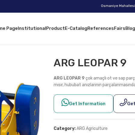
Osmaniye Mahallesi 
me Page
Institutional
Product
E-Catalog
References
Fairs
Blo
ARG LEOPAR 9
ARG LEOPAR 9
çok amaçlı ot ve sap parça
mısır, hububat anızlarının parçalanmasında 
Get Information
Get
Category:
ARG Agriculture