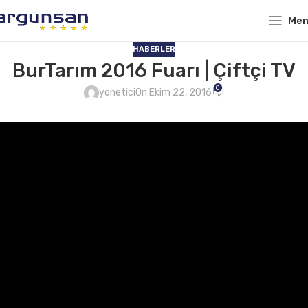
Me
HABERLER
BurTarım 2016 Fuarı | Çiftçi TV
0
yonetici
On Ekim 22, 2016