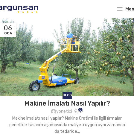
Me
06
OCA
BLOG
Makine İmalatı Nasıl Yapılır?
0
yonetici
Makine imalatı nasıl yapılır? Makine üretimi ile ilgili firmalar
genellikle tasarım aşamasında maliyeti uygun aynı zamanda
da tedarik e...